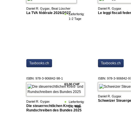
Daniel R. Gygax, Beat Lüscher
Daniel R. Gygax
La TVA fédérale 2026/2027
Le leggi fiscali fede
Lieferfertig:
1-2 Tage
Taxbooks.ch
Taxbooks.ch
ISBN: 978-3-906842-98-1
ISBN: 978-3-906842-9
63.00 CHF
Daniel R. Gygax
Schweizer Steuerg
Daniel R. Gygax
Lieferfertig:
Die steuerrechtlichen Kreis- und
1-2 Tage
Rundschreiben des Bundes 2025